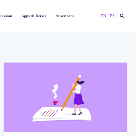
EN
EN
|
|
ES
ES
lassian
lassian
Apps de Deiser
Apps de Deiser
deiser.com
deiser.com