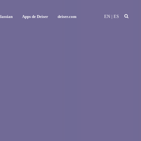
EN
|
ES
lassian
Apps de Deiser
deiser.com