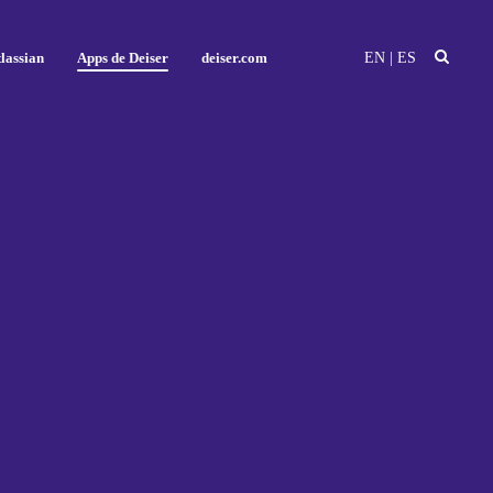
EN
|
ES
lassian
Apps de Deiser
deiser.com