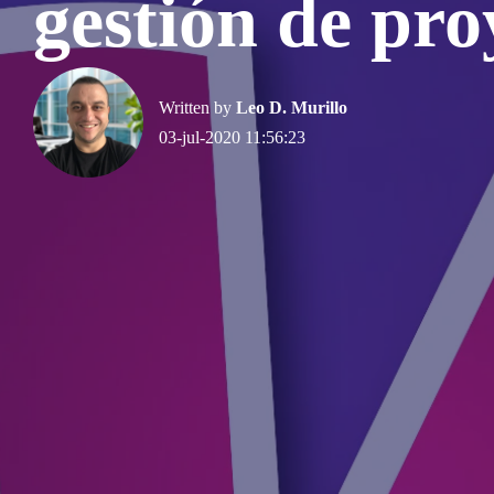
gestión de pro
Written by
Leo D. Murillo
03-jul-2020 11:56:23