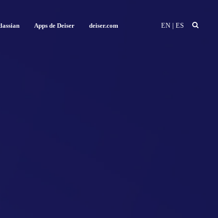
EN
|
ES
lassian
Apps de Deiser
deiser.com