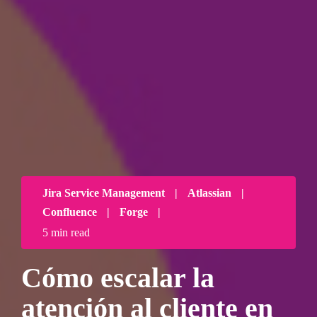
Jira Service Management
|
Atlassian
|
Confluence
|
Forge
|
5 min read
Cómo escalar la
atención al cliente en