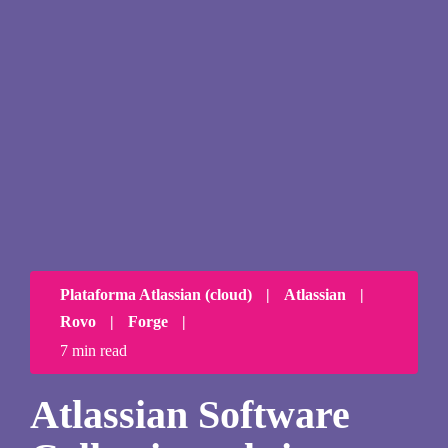
Plataforma Atlassian (cloud)
|
Atlassian
|
Rovo
|
Forge
|
7 min read
Atlassian Software