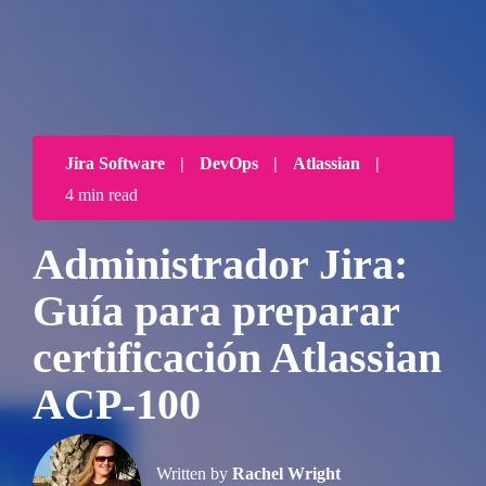
Jira Software
|
DevOps
|
Atlassian
|
4 min read
Administrador Jira:
Guía para preparar
certificación Atlassian
ACP-100
Written by
Rachel Wright